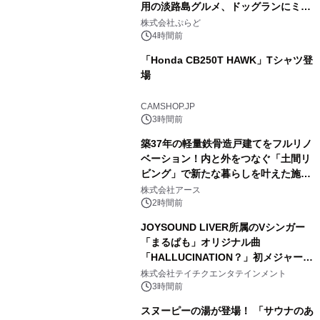
用の淡路島グルメ、ドッグランにミニ
1
プール グランピングとトレーラーハウ
株式会社ぷらど
スの2施設で
4時間前
「Honda CB250T HAWK」Tシャツ登
場
2
CAMSHOP.JP
3時間前
築37年の軽量鉄骨造戸建てをフルリノ
ベーション！内と外をつなぐ「土間リ
ビング」で新たな暮らしを叶えた施工
3
事例を株式会社アースが公開
株式会社アース
2時間前
JOYSOUND LIVER所属のVシンガー
「まるぱも」オリジナル曲
「HALLUCINATION？」初メジャー配
4
信リリース決定！
株式会社テイチクエンタテインメント
3時間前
スヌーピーの湯が登場！ 「サウナのあ