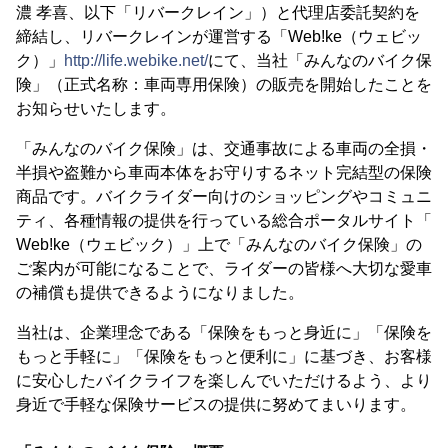
濃 孝喜、以下「リバークレイン」）と代理店委託契約を
締結し、リバークレインが運営する「Web!ke（ウェビッ
ク）」
http://life.webike.net/
にて、当社「みんなのバイク保
険」（正式名称：車両専用保険）の販売を開始したことを
お知らせいたします。
「みんなのバイク保険」は、交通事故による車両の全損・
半損や盗難から車両本体をお守りするネット完結型の保険
商品です。バイクライダー向けのショッピングやコミュニ
ティ、各種情報の提供を行っている総合ポータルサイト「
Web!ke（ウェビック）」上で「みんなのバイク保険」の
ご案内が可能になることで、ライダーの皆様へ大切な愛車
の補償も提供できるようになりました。
当社は、企業理念である「保険をもっと身近に」「保険を
もっと手軽に」「保険をもっと便利に」に基づき、お客様
に安心したバイクライフを楽しんでいただけるよう、より
身近で手軽な保険サービスの提供に努めてまいります。