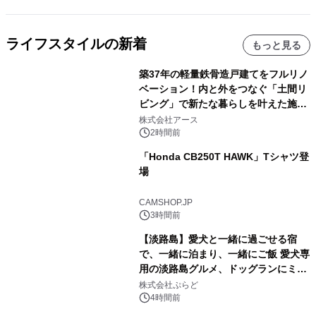
ライフスタイルの新着
もっと見る
築37年の軽量鉄骨造戸建てをフルリノ
ベーション！内と外をつなぐ「土間リ
ビング」で新たな暮らしを叶えた施工
事例を株式会社アースが公開
株式会社アース
2時間前
「Honda CB250T HAWK」Tシャツ登
場
CAMSHOP.JP
3時間前
【淡路島】愛犬と一緒に過ごせる宿
で、一緒に泊まり、一緒にご飯 愛犬専
用の淡路島グルメ、ドッグランにミニ
プール グランピングとトレーラーハウ
株式会社ぷらど
スの2施設で
4時間前