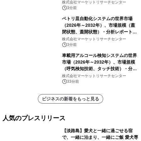
トン、60トン超）・分析レポートを発
株式会社マーケットリサーチセンター
表
3分前
ペトリ皿自動化システムの世界市場
（2026年～2032年）、市場規模（蓋
閉状態、蓋開状態）・分析レポートを
発表
株式会社マーケットリサーチセンター
3分前
車載用アルコール検知システムの世界
市場（2026年～2032年）、市場規模
（呼気検知技術、タッチ技術）・分析
レポートを発表
株式会社マーケットリサーチセンター
33分前
ビジネスの新着をもっと見る
人気のプレスリリース
【淡路島】愛犬と一緒に過ごせる宿
で、一緒に泊まり、一緒にご飯 愛犬専