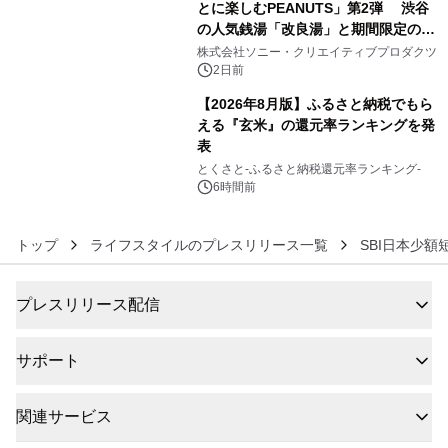
とに楽しむPEANUTS」第2弾 渋谷
の人気銭湯「改良湯」と期間限定のコ
5
ラボレーション サウナイキタイコラ
株式会社ソニー・クリエイティブプロダクツ
ボグッズも発売決定！
2日前
【2026年8月版】ふるさと納税でもら
える『玄米』の還元率ランキングを発
表
6
とくさと-ふるさと納税還元率ランキング-
6時間前
トップ
ライフスタイルのプレスリリース一覧
SBI日本少
プレスリリース配信
サポート
関連サービス