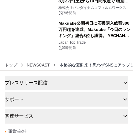
8月22日(土)から10日間限定で 特別映
5
像『UNICORN GUNDAM Statue ―
株式会社バンダイナムコフィルムワークス
BEYOND POSSIBILITY ―』を上映！
7時間前
Makuake公開初日に応援購入総額300
万円超を達成、Makuake「今日のラン
キング」総合3位も獲得。 YECHAN音
6
浴シンギングボウル第2弾の大型サイ
Japan Top Trade
ズ（XL・2XL・3XL）を先行販売中
9時間前
トップ
NEWSCAST
本格的な夏到来！思わずSNSにアップ
プレスリリース配信
サポート
関連サービス
•
運営会社