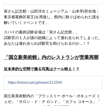
寅さん記念館・山田洋次ミュージアム・山本亭(所在地：
東京都葛飾区柴又)を周遊し、館内に散りばめられた謎を
解いていくイベントです。
スパイの最終試験会場は「寅さん記念館」。
試験官の１人が謎の組織によって連れ去られてしまった。
あなたは連れ去られ試験官を助けられるのか...！？
「国立新美術館」内のレストランが営業再開
近未来的な空間で撮る写真はクール映え！？
https://newscast.jp/news/113344
国立新美術館内の「ブラッスリー ポール・ボキューズ ミ
ュゼ」「サロン・ド・テ ロンド」「カフェ コキーユ」「