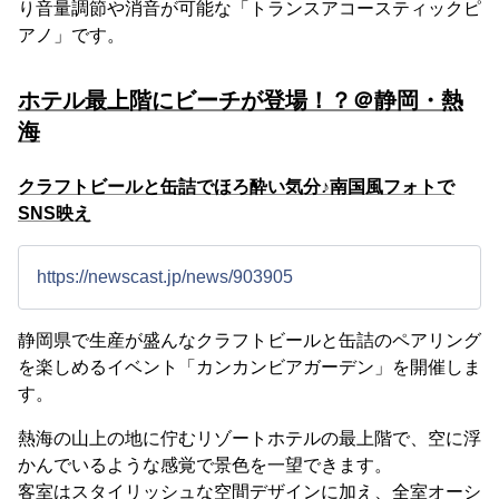
り音量調節や消音が可能な「トランスアコースティックピ
アノ」です。
ホテル最上階にビーチが登場！？＠静岡・熱
海
クラフトビールと缶詰でほろ酔い気分♪南国風フォトで
SNS映え
https://newscast.jp/news/903905
静岡県で生産が盛んなクラフトビールと缶詰のペアリング
を楽しめるイベント「カンカンビアガーデン」を開催しま
す。
熱海の山上の地に佇むリゾートホテルの最上階で、空に浮
かんでいるような感覚で景色を一望できます。
客室はスタイリッシュな空間デザインに加え、全室オーシ