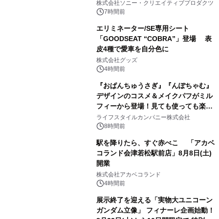
株式会社ソニー・クリエイティブプロダクツ
7時間前
エリミネーター/SE専用シート
「GOODSEAT “COBRA”」登場 表
皮4種で愛車を自分色に
2
株式会社グッズ
4時間前
『おぱんちゅうさぎ』『んぽちゃむ』
デザインのコスメ＆メイクパフがミル
フィーから登場！見ても使っても楽し
3
い、ポップでキュートなコレクショ
ライフスタイルカンパニー株式会社
ン。
8時間前
駅を降りたら、すぐ赤べこ 「アカベ
コランド会津若松駅前店」8月8日(土)
開業
4
株式会社アカベコランド
4時間前
展示終了を迎える「実物大ユニコーン
ガンダム立像」 フィナーレ企画始動！