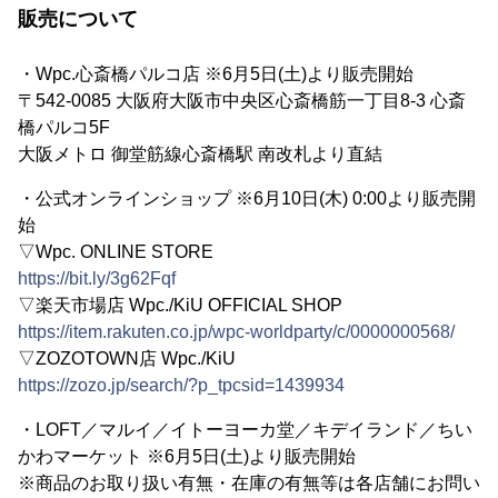
販売について
・Wpc.心斎橋パルコ店 ※6月5日(土)より販売開始
〒542-0085 大阪府大阪市中央区心斎橋筋一丁目8-3 心斎
橋パルコ5F
大阪メトロ 御堂筋線心斎橋駅 南改札より直結
・公式オンラインショップ ※6月10日(木) 0:00より販売開
始
▽Wpc. ONLINE STORE
https://bit.ly/3g62Fqf
▽楽天市場店 Wpc./KiU OFFICIAL SHOP
https://item.rakuten.co.jp/wpc-worldparty/c/0000000568/
▽ZOZOTOWN店 Wpc./KiU
https://zozo.jp/search/?p_tpcsid=1439934
・LOFT／マルイ／イトーヨーカ堂／キデイランド／ちい
かわマーケット ※6月5日(土)より販売開始
※商品のお取り扱い有無・在庫の有無等は各店舗にお問い