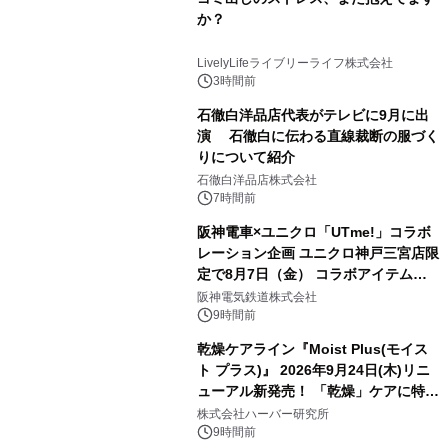
か？
LivelyLifeライブリーライフ株式会社
3時間前
石徹白洋品店代表がテレビに9月に出
演 石徹白に伝わる直線裁断の服づく
りについて紹介
石徹白洋品店株式会社
7時間前
阪神電車×ユニクロ「UTme!」コラボ
レーション企画 ユニクロ神戸三宮店限
定で8月7日（金） コラボアイテムが
発売決定！
阪神電気鉄道株式会社
9時間前
乾燥ケアライン『Moist Plus(モイス
ト プラス)』 2026年9月24日(木)リニ
ューアル新発売！ 「乾燥」ケアに特化
し、ライン使いで潤いに満ちた肌へ
株式会社ハーバー研究所
9時間前