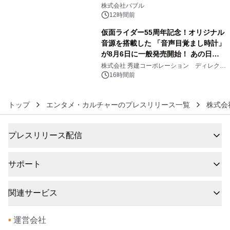
5
株式会社バブル
12時間前
仮面ライダー55周年記念！オリジナル
音源を搭載した 「音声目覚まし時計」
が8月6日に一般発売開始！ あの日の
6
大興奮が今甦る
株式会社 秀建コーポレーション ディレクト
アートギャラリー
16時間前
トップ
エンタメ・カルチャーのプレスリリース一覧
株式会
プレスリリース配信
サポート
関連サービス
•
運営会社