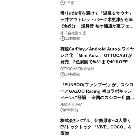
1日前
帰りの渋滞を避けて「温泉＆サウナ」
三井アウトレットパーク木更津から車
で約5分 湯舞音 袖ケ浦店が夏フェア
2
メニューを提供
株式会社楽久屋
12時間前
有線CarPlay／Android Autoをワイヤ
レス化 「Mini Aura」 OTTOCASTが
発売、2色展開で8/31まで40％OFF！
3
OTTOCAST株式会社
14時間前
『FUNBOO(ファンブー)』が、スシロ
ーとGAZOO Racing 初コラボキャン
ペーンに登場 全国のスシロー店舗で
4
GR 4車種の FUNBOO(ミニカー)付き
株式会社JAM
メニューが展開されます
6時間前
株式会社バブル、伊勢原市へ3人乗り
EVトゥクトゥク 「VIVEL COCO」を
寄贈