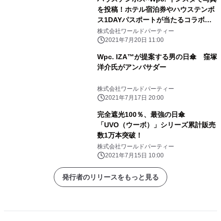
を投稿！ホテル宿泊券やハウステンボ
ス1DAYパスポートが当たるコラボレ
ーションプレゼントキャンペーン実
株式会社ワールドパーティー
施！
2021年7月20日 11:00
Wpc. IZA™が提案する男の日傘 窪塚
洋介氏がアンバサダー
株式会社ワールドパーティー
2021年7月17日 20:00
完全遮光100％、最強の日傘
「UVO（ウーボ）」シリーズ累計販売
数1万本突破！
株式会社ワールドパーティー
2021年7月15日 10:00
発行者のリリースをもっと見る