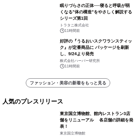
眠りづらさの正体──寝ると呼吸が弱
くなる"体の構造"をやさしく解説する
シリーズ第1回
トラタニ株式会社
11時間前
好評の『うるおいスクワランスティッ
ク』が定番商品に パッケージを刷新
し、9/24より発売
株式会社ハーバー研究所
11時間前
ファッション・美容の新着をもっと見る
人気のプレスリリース
東京国立博物館、館内レストラン3店
舗をリニューアル 各店舗の詳細を発
表！
1
東京国立博物館