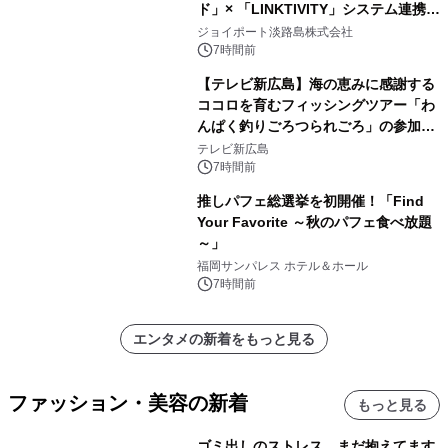
ド」× 「LINKTIVITY」システム連携を
開始！
ジョイポート淡路島株式会社
7時間前
【テレビ新広島】海の恵みに感謝する
ココロを育むフィッシングツアー「わ
んぱく釣りごろつられごろ」の参加小
学生を募集
テレビ新広島
7時間前
推しパフェ総選挙を初開催！「Find
Your Favorite ～秋のパフェ食べ放題
～」
福岡サンパレス ホテル＆ホール
7時間前
エンタメの新着をもっと見る
ファッション・美容の新着
もっと見る
ゴミ出しのストレス、まだ抱えてます