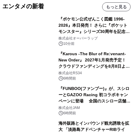
エンタメの新着
もっと見る
『ポケモン公式ぜんこく図鑑 1996-
2026』本日発売！ さらに『ポケット
モンスター』シリーズ30周年を記念し
た画集『ポケットモンスター ビジュア
株式会社オーバーラップ
ルアートブック』の発売決定！ 2026
10分前
年12月18日（金）、3冊同時発売！
『Karous -The Blur of Re:venant-
New Order』 2027年1月発売予定！
クラウドファンディングを8月8日より
開始
株式会社RS34
6時間前
『FUNBOO(ファンブー)』が、スシロ
ーとGAZOO Racing 初コラボキャン
ペーンに登場 全国のスシロー店舗で
GR 4車種の FUNBOO(ミニカー)付き
株式会社JAM
メニューが展開されます
6時間前
海外販路とインバウンド観光誘致を拡
大 「淡路島アドベンチャーRIBライ