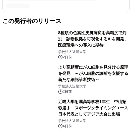
この発行者のリリース
8種類の色素性皮膚病変を高精度で判
別 診断根拠を可視化するAIを開発、
医療現場への導入に期待
学校法人近畿大学
2日前
より高精度にがん細胞を見分ける原理
を発見 ～がん細胞の診断を支援する
新たな細胞診断技術～
学校法人近畿大学
2日前
近畿大学附属高等学校1年生 中山拓
弥選手 スポーツクライミングユース
日本代表としてアジア大会に出場
学校法人近畿大学
4日前