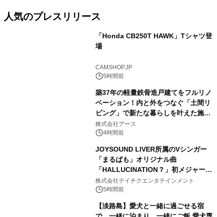
人気のプレスリリース
「Honda CB250T HAWK」Tシャツ登
場
1
CAMSHOP.JP
5時間前
築37年の軽量鉄骨造戸建てをフルリノ
ベーション！内と外をつなぐ「土間リ
ビング」で新たな暮らしを叶えた施工
2
事例を株式会社アースが公開
株式会社アース
4時間前
JOYSOUND LIVER所属のVシンガー
「まるぱも」オリジナル曲
「HALLUCINATION？」初メジャー配
3
信リリース決定！
株式会社テイチクエンタテインメント
5時間前
【淡路島】愛犬と一緒に過ごせる宿
で、一緒に泊まり、一緒にご飯 愛犬専