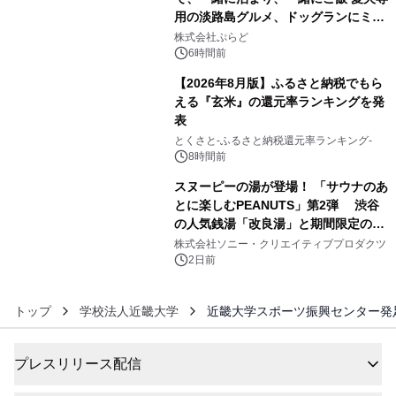
用の淡路島グルメ、ドッグランにミニ
4
プール グランピングとトレーラーハウ
株式会社ぷらど
スの2施設で
6時間前
【2026年8月版】ふるさと納税でもら
える『玄米』の還元率ランキングを発
表
5
とくさと-ふるさと納税還元率ランキング-
8時間前
スヌーピーの湯が登場！ 「サウナのあ
とに楽しむPEANUTS」第2弾 渋谷
の人気銭湯「改良湯」と期間限定のコ
6
ラボレーション サウナイキタイコラ
株式会社ソニー・クリエイティブプロダクツ
ボグッズも発売決定！
2日前
トップ
学校法人近畿大学
近畿大学スポーツ振興センター発
プレスリリース配信