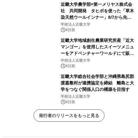
近畿大学農学部×第一メリヤス株式会
社 共同開発 タヒボを使った「草木
染天然ウールインナー」8/7から先行
販売
学校法人近畿大学
4日前
近畿大学地域創生農業研究所産「近大
マンゴー」を使用したスイーツメニュ
ーをアドベンチャーワールドにて販売
します パークでしか味わえない期間
学校法人近畿大学
限定スイーツを楽しんで♪
4日前
近畿大学総合社会学部と沖縄県島尻郡
渡嘉敷村が連携協定を締結 離島と大
学をつなぐ関係人口の構築を目指す
学校法人近畿大学
4日前
発行者のリリースをもっと見る