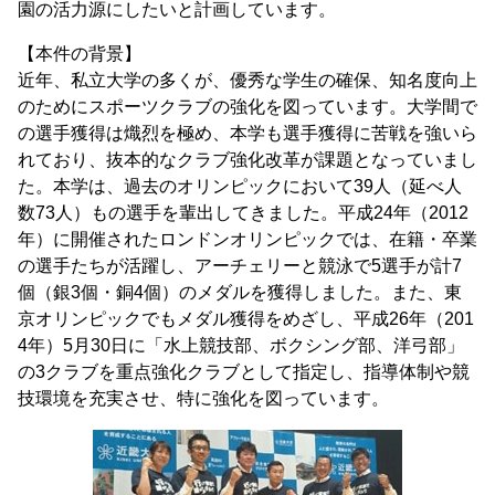
園の活力源にしたいと計画しています。
【本件の背景】
近年、私立大学の多くが、優秀な学生の確保、知名度向上
のためにスポーツクラブの強化を図っています。大学間で
の選手獲得は熾烈を極め、本学も選手獲得に苦戦を強いら
れており、抜本的なクラブ強化改革が課題となっていまし
た。本学は、過去のオリンピックにおいて39人（延べ人
数73人）もの選手を輩出してきました。平成24年（2012
年）に開催されたロンドンオリンピックでは、在籍・卒業
の選手たちが活躍し、アーチェリーと競泳で5選手が計7
個（銀3個・銅4個）のメダルを獲得しました。また、東
京オリンピックでもメダル獲得をめざし、平成26年（201
4年）5月30日に「水上競技部、ボクシング部、洋弓部」
の3クラブを重点強化クラブとして指定し、指導体制や競
技環境を充実させ、特に強化を図っています。