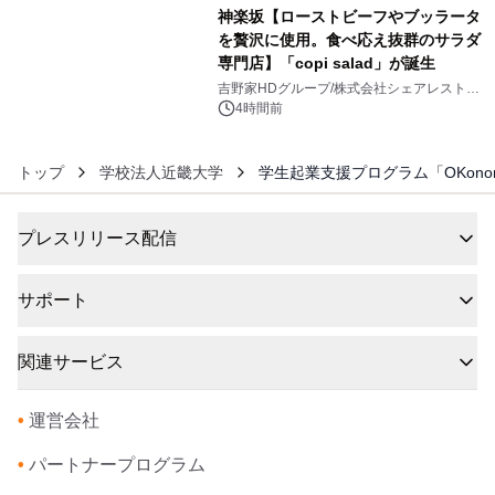
神楽坂【ローストビーフやブッラータ
を贅沢に使用。食べ応え抜群のサラダ
専門店】「copi salad」が誕生
6
吉野家HDグループ/株式会社シェアレストラ
ン
4時間前
トップ
学校法人近畿大学
学生起業支援プログラム「OKon
プレスリリース配信
サポート
関連サービス
•
運営会社
•
パートナープログラム