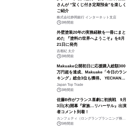
さんが “宝くじ付き定期預金”を楽しく
ご紹介
2
株式会社静岡銀行 インターネット支店
3時間前
外壁塗装20年の実務経験を一冊にまと
めた 『塗料の世界へようこそ』を8月
21日に発売
3
吉都紀 太介
3時間前
Makuake公開初日に応援購入総額300
万円超を達成、Makuake「今日のラン
キング」総合3位も獲得。 YECHAN音
4
浴シンギングボウル第2弾の大型サイ
Japan Top Trade
ズ（XL・2XL・3XL）を先行販売中
3時間前
佐藤B作がフランス喜劇に初挑戦 9月
3日(木)開幕『家族…リハーサル』出演
者コメント到着！
5
カンフェティ（ロングランプランニング株式
会社）
5時間前