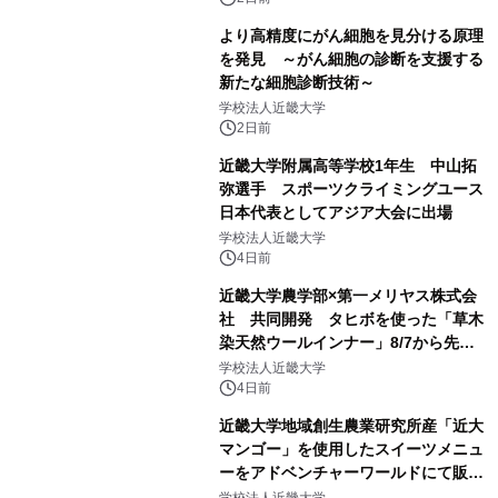
より高精度にがん細胞を見分ける原理
を発見 ～がん細胞の診断を支援する
新たな細胞診断技術～
学校法人近畿大学
2日前
近畿大学附属高等学校1年生 中山拓
弥選手 スポーツクライミングユース
日本代表としてアジア大会に出場
学校法人近畿大学
4日前
近畿大学農学部×第一メリヤス株式会
社 共同開発 タヒボを使った「草木
染天然ウールインナー」8/7から先行
販売
学校法人近畿大学
4日前
近畿大学地域創生農業研究所産「近大
マンゴー」を使用したスイーツメニュ
ーをアドベンチャーワールドにて販売
します パークでしか味わえない期間