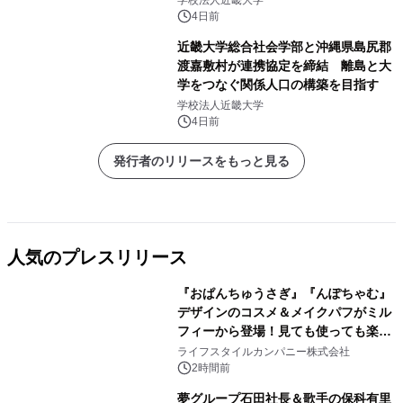
学校法人近畿大学
限定スイーツを楽しんで♪
4日前
近畿大学総合社会学部と沖縄県島尻郡
渡嘉敷村が連携協定を締結 離島と大
学をつなぐ関係人口の構築を目指す
学校法人近畿大学
4日前
発行者のリリースをもっと見る
人気のプレスリリース
『おぱんちゅうさぎ』『んぽちゃむ』
デザインのコスメ＆メイクパフがミル
フィーから登場！見ても使っても楽し
1
い、ポップでキュートなコレクショ
ライフスタイルカンパニー株式会社
ン。
2時間前
夢グループ石田社長＆歌手の保科有里