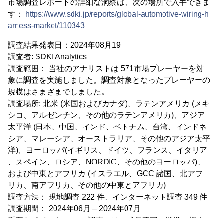
市場調査レポートの詳細な洞察は、次の場所で入手できま
す：
https://www.sdki.jp/reports/global-automotive-wiring-h
arness-market/110343
調査結果発表日：2024年08月19
調査者: SDKI Analytics
調査範囲： 当社のアナリストは 571市場プレーヤーを対
象に調査を実施しました。調査対象となったプレーヤーの
規模はさまざまでしました。
調査場所: 北米 (米国およびカナダ)、ラテンアメリカ (メキ
シコ、アルゼンチン、その他のラテンアメリカ)、アジア
太平洋 (日本、中国、インド、ベトナム、台湾、インドネ
シア、マレーシア、オーストラリア、その他のアジア太平
洋)、ヨーロッパ(イギリス、ドイツ、フランス、イタリア
、スペイン、ロシア、NORDIC、その他のヨーロッパ)、
および中東とアフリカ (イスラエル、GCC 諸国、北アフ
リカ、南アフリカ、その他の中東とアフリカ)
調査方法： 現地調査 222 件、インターネット調査 349 件
調査期間： 2024年06月 – 2024年07月