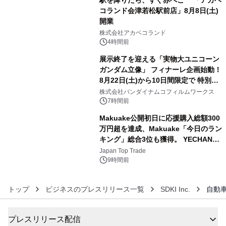
駅を降りたら、すぐ赤べこ 「アカベ
コランド会津若松駅前店」8月8日(土)
開業
4
株式会社アカベコランド
4時間前
展示終了を迎える「実物大ユニコーン
ガンダム立像」 フィナーレ企画始動！
8月22日(土)から10日間限定で 特別映
5
像『UNICORN GUNDAM Statue ―
株式会社バンダイナムコフィルムワークス
BEYOND POSSIBILITY ―』を上映！
7時間前
Makuake公開初日に応援購入総額300
万円超を達成、Makuake「今日のラン
キング」総合3位も獲得。 YECHAN音
6
浴シンギングボウル第2弾の大型サイ
Japan Top Trade
ズ（XL・2XL・3XL）を先行販売中
9時間前
トップ
ビジネスのプレスリリース一覧
SDKI Inc.
自動車
プレスリリース配信