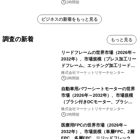
表
1時間前
ビジネスの新着をもっと見る
調査の新着
もっと見る
リードフレームの世界市場（2026年～
2032年）、市場規模（プレス加工リー
ドフレーム、エッチング加工リードフ
レーム）・分析レポートを発表
株式会社マーケットリサーチセンター
1時間前
自動車用パワーシートモーターの世界
市場（2026年～2032年）、市場規模
（ブラシ付きDCモーター、ブラシレ
スDCモーター）・分析レポートを発
株式会社マーケットリサーチセンター
表
1時間前
医療用FPCの世界市場（2026年～
2032年）、市場規模（単層FPC、2層
FPC、多層FPC、リジッドフレックス