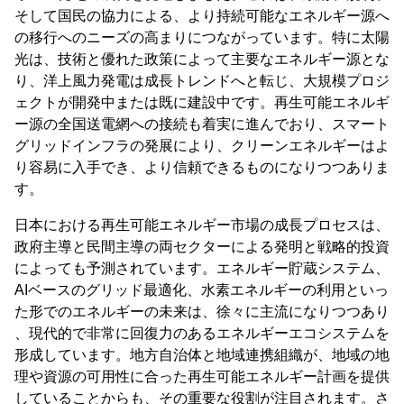
そして国民の協力による、より持続可能なエネルギー源へ
の移行へのニーズの高まりにつながっています。特に太陽
光は、技術と優れた政策によって主要なエネルギー源とな
り、洋上風力発電は成長トレンドへと転じ、大規模プロジ
ェクトが開発中または既に建設中です。再生可能エネルギ
ー源の全国送電網への接続も着実に進んでおり、スマート
グリッドインフラの発展により、クリーンエネルギーはよ
り容易に入手でき、より信頼できるものになりつつありま
す。
日本における再生可能エネルギー市場の成長プロセスは、
政府主導と民間主導の両セクターによる発明と戦略的投資
によっても予測されています。エネルギー貯蔵システム、
AIベースのグリッド最適化、水素エネルギーの利用といっ
た形でのエネルギーの未来は、徐々に主流になりつつあり
、現代的で非常に回復力のあるエネルギーエコシステムを
形成しています。地方自治体と地域連携組織が、地域の地
理や資源の可用性に合った再生可能エネルギー計画を提供
していることからも、その重要な役割が注目されます。さ