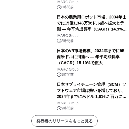
IMARC Group
8時間前
日本の農業用ロボット市場、2034年ま
でに15億1,346万米ドル超へ拡大と予
測 ― 年平均成長率（CAGR）14.9%を
記録
IMARC Group
8時間前
日本のVR市場規模、2034年までに95
億米ドルに到達へ ― 年平均成長率
（CAGR）15.10%で拡大
IMARC Group
9時間前
日本サプライチェーン管理（SCM）ソ
フトウェア市場は勢いを増しており、
2034年までに米ドル 1,616.7 百万に達
し、CAGR 3.42%で成長すると予測
IMARC Group
9時間前
発行者のリリースをもっと見る