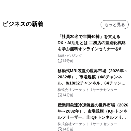
ビジネスの新着
もっと見る
「社員20名で年間40棟」を支える
DX・AI活用とは 工務店の差別化戦略
を学ぶ無料オンラインセミナーを8月
20日に開催
新建ハウジング
14分前
移動式MRI装置の世界市場（2026年～
2032年）、市場規模（4/8チャンネ
ル、8/18/32チャンネル、64チャンネ
ル）・分析レポートを発表
株式会社マーケットリサーチセンター
14分前
産業用急速冷凍装置の世界市場（2026
年～2032年）、市場規模（IQFトンネ
ルフリーザー、非IQFトンネルフリー
ザー、スパイラルフリーザー、プレー
株式会社マーケットリサーチセンター
トフリーザー、その他）・分析レポー
14分前