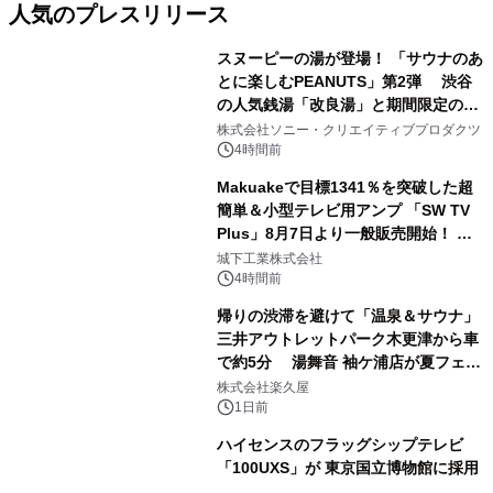
人気のプレスリリース
スヌーピーの湯が登場！ 「サウナのあ
とに楽しむPEANUTS」第2弾 渋谷
の人気銭湯「改良湯」と期間限定のコ
1
ラボレーション サウナイキタイコラ
株式会社ソニー・クリエイティブプロダクツ
ボグッズも発売決定！
4時間前
Makuakeで目標1341％を突破した超
簡単＆小型テレビ用アンプ 「SW TV
Plus」8月7日より一般販売開始！ ケ
2
ーブル1本つなぐだけ、テレビの音が
城下工業株式会社
ぐっと豊かに
4時間前
帰りの渋滞を避けて「温泉＆サウナ」
三井アウトレットパーク木更津から車
で約5分 湯舞音 袖ケ浦店が夏フェア
3
メニューを提供
株式会社楽久屋
1日前
ハイセンスのフラッグシップテレビ
「100UXS」が 東京国立博物館に採用