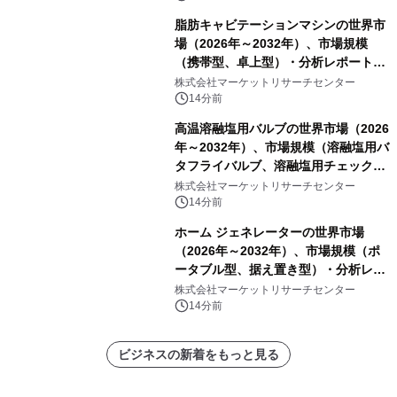
トを発表
脂肪キャビテーションマシンの世界市
場（2026年～2032年）、市場規模
（携帯型、卓上型）・分析レポートを
発表
株式会社マーケットリサーチセンター
14分前
高温溶融塩用バルブの世界市場（2026
年～2032年）、市場規模（溶融塩用バ
タフライバルブ、溶融塩用チェックバ
ルブ、溶融塩用ゲートバルブ、Y型溶
株式会社マーケットリサーチセンター
融塩用グローブバルブ、電動式溶融塩
14分前
用遮断バルブ）・分析レポートを発表
ホーム ジェネレーターの世界市場
（2026年～2032年）、市場規模（ポ
ータブル型、据え置き型）・分析レポ
ートを発表
株式会社マーケットリサーチセンター
14分前
ビジネスの新着をもっと見る