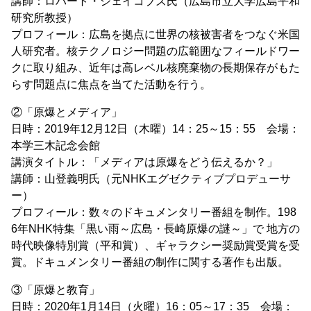
講師：ロバート・ジェイコブズ氏（広島市立大学広島平和
研究所教授）
プロフィール：広島を拠点に世界の核被害者をつなぐ米国
人研究者。核テクノロジー問題の広範囲なフィールドワー
クに取り組み、近年は高レベル核廃棄物の長期保存がもた
らす問題点に焦点を当てた活動を行う。
②「原爆とメディア」
日時：2019年12月12日（木曜）14：25～15：55 会場：
本学三木記念会館
講演タイトル：「メディアは原爆をどう伝えるか？」
講師：山登義明氏（元NHKエグゼクティブプロデューサ
ー）
プロフィール：数々のドキュメンタリー番組を制作。198
6年NHK特集「黒い雨～広島・長崎原爆の謎～」で 地方の
時代映像特別賞（平和賞）、ギャラクシー奨励賞受賞を受
賞。ドキュメンタリー番組の制作に関する著作も出版。
③「原爆と教育」
日時：2020年1月14日（火曜）16：05～17：35 会場：