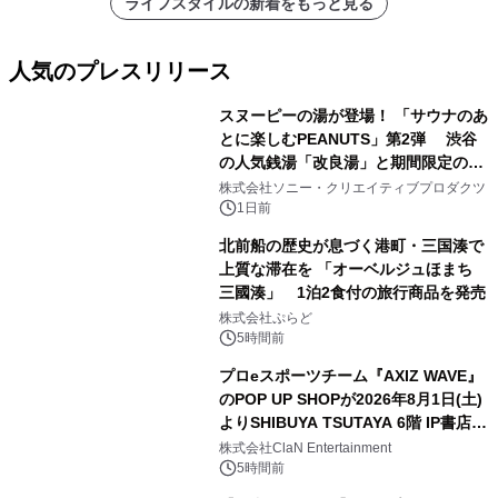
ライフスタイルの新着をもっと見る
人気のプレスリリース
スヌーピーの湯が登場！ 「サウナのあ
とに楽しむPEANUTS」第2弾 渋谷
の人気銭湯「改良湯」と期間限定のコ
1
ラボレーション サウナイキタイコラ
株式会社ソニー・クリエイティブプロダクツ
ボグッズも発売決定！
1日前
北前船の歴史が息づく港町・三国湊で
上質な滞在を 「オーベルジュほまち
三國湊」 1泊2食付の旅行商品を発売
2
株式会社ぷらど
5時間前
プロeスポーツチーム『AXIZ WAVE』
のPOP UP SHOPが2026年8月1日(土)
よりSHIBUYA TSUTAYA 6階 IP書店で
3
開催決定！！
株式会社ClaN Entertainment
5時間前