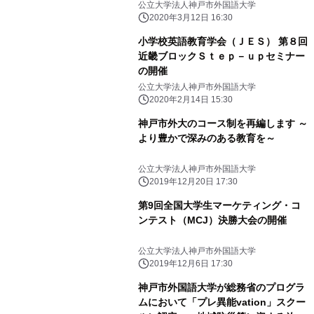
America Again～
公立大学法人神戸市外国語大学
2020年3月12日 16:30
小学校英語教育学会（ＪＥＳ） 第８回
近畿ブロックＳｔｅｐ－ｕｐセミナー
の開催
公立大学法人神戸市外国語大学
2020年2月14日 15:30
神戸市外大のコース制を再編します ～
より豊かで深みのある教育を～
公立大学法人神戸市外国語大学
2019年12月20日 17:30
第9回全国大学生マーケティング・コ
ンテスト（MCJ）決勝大会の開催
公立大学法人神戸市外国語大学
2019年12月6日 17:30
神戸市外国語大学が総務省のプログラ
ムにおいて「プレ異能vation」スクー