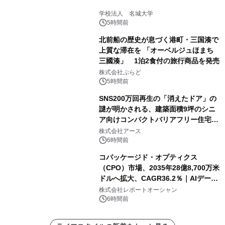
学校法人 名城大学
5時間前
北前船の歴史が息づく港町・三国湊で
上質な滞在を 「オーベルジュほまち
三國湊」 1泊2食付の旅行商品を発売
株式会社ぷらど
5時間前
SNS200万回再生の「消えたドア」の
謎が明かされる、建築面積9坪のシニ
ア向けコンパクトバリアフリー住宅が
誕生
株式会社アース
6時間前
コパッケージド・オプティクス
（CPO）市場、2035年28億8,700万米
ドルへ拡大、CAGR36.2％｜AIデータ
センター・高速光通信需要が成長を加
株式会社レポートオーシャン
速
6時間前