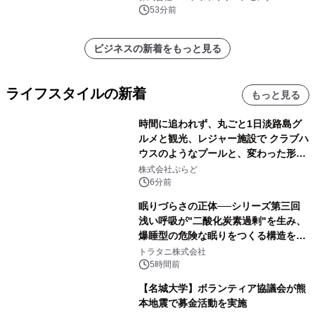
53分前
ビジネスの新着をもっと見る
ライフスタイルの新着
もっと見る
時間に追われず、丸ごと1日淡路島グ
ルメと観光、レジャー施設で クラブハ
ウスのようなプールと、変わった形の
サウナも 「THE BOXY AWAJI」のお
株式会社ぷらど
得な素泊まり連泊プランで
6分前
眠りづらさの正体──シリーズ第三回
浅い呼吸が"二酸化炭素過剰"を生み、
爆睡型の危険な眠りをつくる構造を解
説
トラタニ株式会社
5時間前
【名城大学】ボランティア協議会が熊
本地震で募金活動を実施