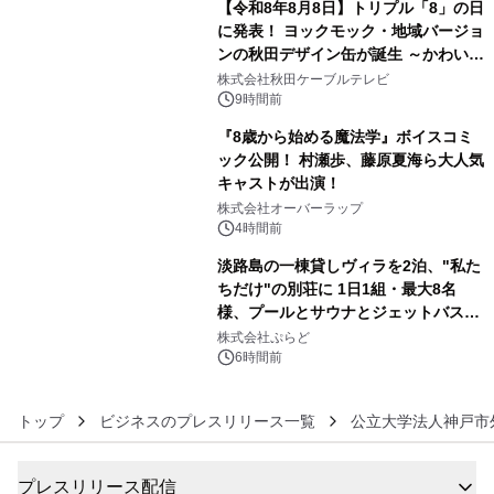
【令和8年8月8日】トリプル「8」の日
に発表！ ヨックモック・地域バージョ
ンの秋田デザイン缶が誕生 ～かわいい
4
秋田犬の子犬と秋田の四季と名所を巡
株式会社秋田ケーブルテレビ
るパッケージ～ 9月1日(火)秋田県内で
9時間前
販売開始
『8歳から始める魔法学』ボイスコミ
ック公開！ 村瀬歩、藤原夏海ら大人気
キャストが出演！
5
株式会社オーバーラップ
4時間前
淡路島の一棟貸しヴィラを2泊、"私た
ちだけ"の別荘に 1日1組・最大8名
様、プールとサウナとジェットバス付
6
きで Villa Mon Temps AWAJIの連泊
株式会社ぷらど
素泊りプラン
6時間前
トップ
ビジネスのプレスリリース一覧
公立大学法人神戸市
プレスリリース配信