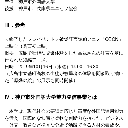
主催：神戸市外国語大学
後援：神戸市、兵庫県ユニセフ協会
Ⅲ．参考
＜終了したプレイベント＞被爆証言短編アニメ「OBON」
上映会（関西初上映）
概要：広島で壮絶な被爆体験をした高蔵さんの証言を基に
作られた短編アニメ。
日時：2019年10月16日（水曜）14:00～16:30
（広島市立基町高校の生徒が被爆者の体験を聞き取り描い
た「原爆の絵」の展示も同時開催）
Ⅳ．神戸市外国語大学魅力発信事業とは
本学は、現代社会の要請に応じた高度な外国語運用能力
を備え、国際的な知識と柔軟な判断力を持った、ビジネス
・外交・教育など様々な分野で活躍できる人材の養成や、