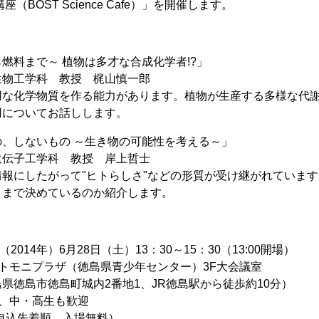
（BOST Science Cafe）」を開催します。
燃料まで～ 植物は多才な合成化学者!?」
生物工学科 教授 梶山慎一郎
用な化学物質を作る能力があります。植物が生産する多様な代
用についてお話しします。
、しないもの ～生き物の可能性を考える～」
遺伝子工学科 教授 岸上哲士
報にしたがって"ヒトらしさ"などの形質が受け継がれていま
こまで決めているのか紹介します。
014年）6月28日（土）13：30～15：30（13:00開場）
トモニプラザ（徳島県青少年センター）3F大会議室
島町城内2番地1、JR徳島駅から徒歩約10分）
、中・高生も歓迎
申込先着順、入場無料）