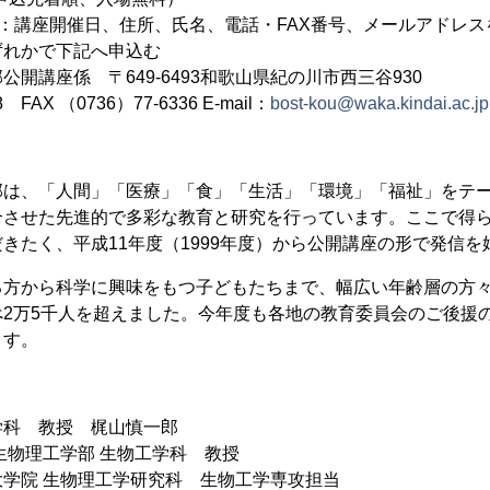
：講座開催日、住所、氏名、電話・FAX番号、メールアドレスを
ずれかで下記へ申込む
開講座係 〒649-6493和歌山県紀の川市西三谷930
8 FAX （0736）77-6336 E-mail：
bost-kou@waka.kindai.ac.jp
部は、「人間」「医療」「食」「生活」「環境」「福祉」をテ
合させた先進的で多彩な教育と研究を行っています。ここで得
きたく、平成11年度（1999年度）から公開講座の形で発信を
る方から科学に興味をもつ子どもたちまで、幅広い年齢層の方
2万5千人を超えました。今年度も各地の教育委員会のご後援の
ます。
】
学科 教授 梶山慎一郎
物理工学部 生物工学科 教授
生物理工学研究科 生物工学専攻担当