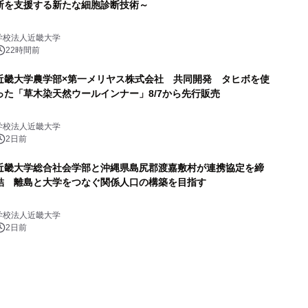
断を支援する新たな細胞診断技術～
学校法人近畿大学
22時間前
近畿大学農学部×第一メリヤス株式会社 共同開発 タヒボを使
った「草木染天然ウールインナー」8/7から先行販売
学校法人近畿大学
2日前
近畿大学総合社会学部と沖縄県島尻郡渡嘉敷村が連携協定を締
結 離島と大学をつなぐ関係人口の構築を目指す
学校法人近畿大学
2日前