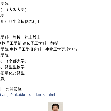
大学院
）（大阪大学）
化学
食用油脂生産植物の利用
工学科 教授 岸上哲士
物理工学部 遺伝子工学科 教授
生物理工学研究科 生物工学専攻担当
大学院
）（京都大学）
学、発生生物学
の初期化と発生
観戦
部 公開講座
i.ac.jp/kokai/koukai_kouza.html