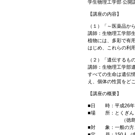
学生物理工学部 公開講座
【講座の内容】
（１）「～医薬品から
講師：生物理工学部
植物には、多彩で有
はじめ、これらの利
（２）「遺伝するもの
講師：生物理工学部
すべての生命は遺伝情
え、個体の性質をど
【講座の概要】
■日 時：平成26年（2
■場 所：とくぎん
（徳島県徳島市徳
■対 象：一般の方
■定 員：150人（