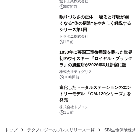
ーブル1本つなぐだけ、テレビの音が
城下工業株式会社
ぐっと豊かに
9時間前
眠りづらさの正体──寝ると呼吸が弱
くなる"体の構造"をやさしく解説する
シリーズ第1回
4
トラタニ株式会社
1日前
1833年に英国王室御用達を賜った世界
初のウイスキー 『ロイヤル・ブラック
ラ』の旗艦店が2026年6月新宿に誕
5
生 バカルディ ジャパンと連携した
株式会社ティグリス
没入型バー「BAR Arca」
10時間前
進化したトータルステーションのエン
トリーモデル 『GM-120シリーズ』を
発売
6
株式会社トプコン
1日前
トップ
テクノロジーのプレスリリース一覧
SBI生命保険株