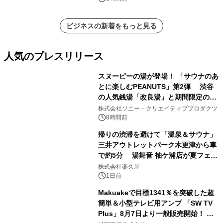
ビジネスの新着をもっと見る
人気のプレスリリース
スヌーピーの湯が登場！ 「サウナのあ
とに楽しむPEANUTS」第2弾 渋谷
の人気銭湯「改良湯」と期間限定のコ
1
ラボレーション サウナイキタイコラ
株式会社ソニー・クリエイティブプロダクツ
ボグッズも発売決定！
8時間前
帰りの渋滞を避けて「温泉＆サウナ」
三井アウトレットパーク木更津から車
で約5分 湯舞音 袖ケ浦店が夏フェア
2
メニューを提供
株式会社楽久屋
1日前
Makuakeで目標1341％を突破した超
簡単＆小型テレビ用アンプ 「SW TV
Plus」8月7日より一般販売開始！ ケ
3