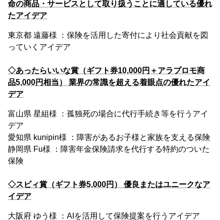
命の商品・サービスとして取り扱うことに適している優れ
たアイデア
東京都 遠藤様 ：保険を活用した寄付により社会貢献を図
っていくアイデア
◇あったらいいな賞（ギフト券10,000円＋アラプロモ商
品5,000円相当） 業界の常識を超える着眼点の優れたアイ
デア
富山県 星組様 ：孤独死の場合に代行手続き等を行うアイ
デア
愛知県 kunipin様 ：障害があるお子様と家族を支える保険
静岡県 Fu様 ：障害年金保険請求を代行する特約のついた
保険
◇スビィ賞（ギフト券5,000円） 優良またはユニークなア
イデア
大阪府 ゆう様 ：AIを活用して保険提案を行うアイデア