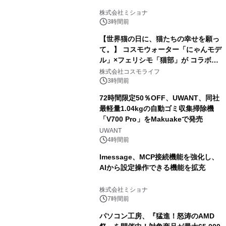
株式会社ミショナ
3時間前
【世界猫の日に、猫たちの幸せを願っ
て。】 コスモウォーター「にゃんモデ
ル」×フェリシモ「猫部」が コラボキ
ャンペーンを実施
株式会社コスモライフ
3時間前
72時間限定50％OFF、UWANT、同社
最軽量1.04kgの自動ゴミ収集掃除機
「V700 Pro」をMakuakeで発売
UWANT
4時間前
lmessage、MCP接続機能を強化し、
AIから設定操作できる機能を拡充
株式会社ミショナ
7時間前
パソコン工房、『猛進！怒涛のAMD