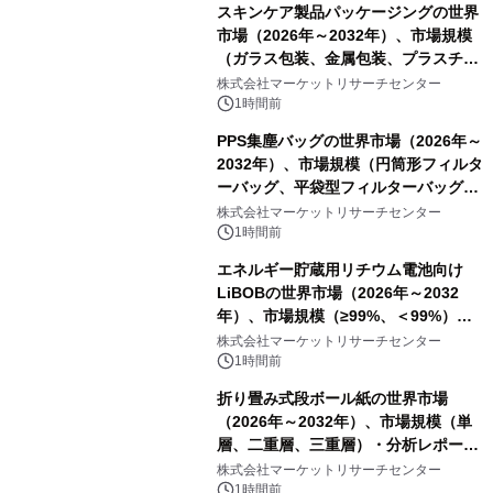
スキンケア製品パッケージングの世界
市場（2026年～2032年）、市場規模
（ガラス包装、金属包装、プラスチッ
ク包装、その他）・分析レポートを発
株式会社マーケットリサーチセンター
表
1時間前
PPS集塵バッグの世界市場（2026年～
2032年）、市場規模（円筒形フィルタ
ーバッグ、平袋型フィルターバッグ、
プリーツフィルターバッグ、その
株式会社マーケットリサーチセンター
他）・分析レポートを発表
1時間前
エネルギー貯蔵用リチウム電池向け
LiBOBの世界市場（2026年～2032
年）、市場規模（≥99%、＜99%）・
分析レポートを発表
株式会社マーケットリサーチセンター
1時間前
折り畳み式段ボール紙の世界市場
（2026年～2032年）、市場規模（単
層、二重層、三重層）・分析レポート
を発表
株式会社マーケットリサーチセンター
1時間前