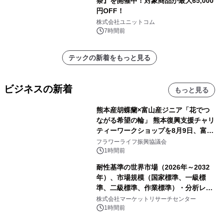
祭』を開催中！対象商品が最大65,000
円OFF！
株式会社ユニットコム
7時間前
テックの新着をもっと見る
ビジネスの新着
もっと見る
熊本産胡蝶蘭×富山産ジニア「花でつ
ながる希望の輪」 熊本復興支援チャリ
ティーワークショップを8月9日、富
山・射水で開催
フラワーライフ振興協議会
1時間前
耐性基準の世界市場（2026年～2032
年）、市場規模（国家標準、一級標
準、二級標準、作業標準）・分析レポ
ートを発表
株式会社マーケットリサーチセンター
1時間前