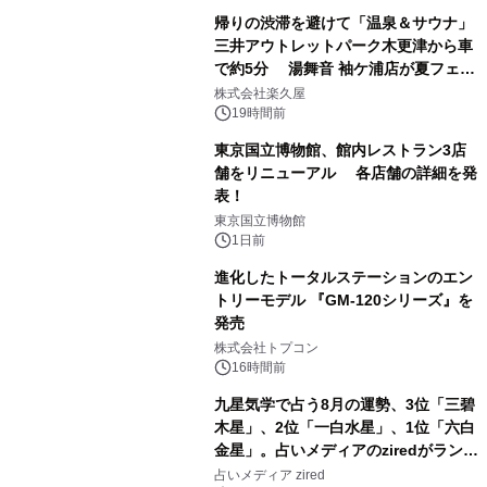
帰りの渋滞を避けて「温泉＆サウナ」
三井アウトレットパーク木更津から車
で約5分 湯舞音 袖ケ浦店が夏フェア
1
メニューを提供
株式会社楽久屋
19時間前
東京国立博物館、館内レストラン3店
舗をリニューアル 各店舗の詳細を発
表！
2
東京国立博物館
1日前
進化したトータルステーションのエン
トリーモデル 『GM-120シリーズ』を
発売
3
株式会社トプコン
16時間前
九星気学で占う8月の運勢、3位「三碧
木星」、2位「一白水星」、1位「六白
金星」。占いメディアのziredがランキ
4
ングを発表
占いメディア zired