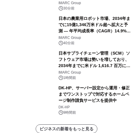
IMARC Group
30分前
日本の農業用ロボット市場、2034年ま
でに15億1,346万米ドル超へ拡大と予
測 ― 年平均成長率（CAGR）14.9%を
記録
IMARC Group
40分前
日本サプライチェーン管理（SCM）ソ
フトウェア市場は勢いを増しており、
2034年までに米ドル 1,616.7 百万に達
し、CAGR 3.42%で成長すると予測
IMARC Group
1時間前
DK-HP、サーバー設定から運用・修正
までワンストップで対応するホームペ
ージ制作請負サービスを提供中
DK-HP
9時間前
ビジネスの新着をもっと見る