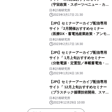
（宇宙政策・スポーツべニュー・カー
ボンニュートラル戦略）」のご案内
日本計画研究所
2023年3月17日 21:30
【JPI】セミナーアーカイブ配信専用
サイト「2月開催おすすめセミナー
（医療DX・蓄電池産業政策・アンモニ
ア利用）」のご案内
日本計画研究所
2023年2月17日 16:30
【JPI】セミナーアーカイブ配信専用
サイト「 1月上旬おすすめセミナー
（分散電源・定置型／車載蓄電池・洋
上風力発電の誘致）」のご案内
日本計画研究所
2023年1月24日 16:30
【JPI】セミナーアーカイブ配信専用
サイト「 12月上旬おすすめセミナー
（プラスチック循環技術開発、スマー
ト保安、BIM）」のご案内
日本計画研究所
2022年12月29日 10:00