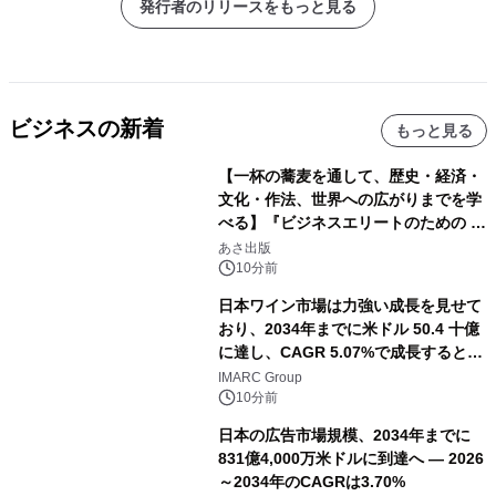
発行者のリリースをもっと見る
ビジネスの新着
もっと見る
【一杯の蕎麦を通して、歴史・経済・
文化・作法、世界への広がりまでを学
べる】『ビジネスエリートのための 教
養としての蕎麦』2026年8月25日
あさ出版
（火）発売
10分前
日本ワイン市場は力強い成長を見せて
おり、2034年までに米ドル 50.4 十億
に達し、CAGR 5.07%で成長すると予
測
IMARC Group
10分前
日本の広告市場規模、2034年までに
831億4,000万米ドルに到達へ ― 2026
～2034年のCAGRは3.70%