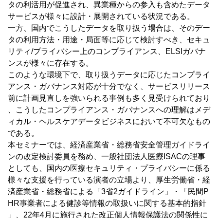
タの利活用が促進され、異業種からの参入も含めたデータ
サービスが様々に設計・展開されている状況である。
一方、国内でこうしたデータを取り扱う場合は、そのデー
タの利用方法・用途・局面等に応じて検討すべき、セキュ
リティ/プライバシー上のコンプライアンス、ELSIガバナ
ンスが様々に存在する。
このような環境下で、取り扱うデータに応じたコンプライ
アンス・ガバナンス対応が十分でなく、サービスリリース
前に計画見直しを強いられる事例も多く見受けられており
、こうしたコンプライアンス・ガバナンスへの理解はメデ
ィカル・ヘルスケアデータビジネスにおいて不可欠なもの
である。
本セミナーでは、経済産業省・総務省安全管理ガイドライ
ンの改定検討委員を務め、一般社団法人医療ISACの理事
としても、国内の医療セキュリティ・プライバシーに係る
様々な支援を行っている演者の立場より、厚生労働省・経
済産業省・総務省による「3省2ガイドライン」・「民間P
HR事業者による健診等情報の取扱いに関する基本的指針
」、22年4月に施行された改正個人情報保護法の関係性に