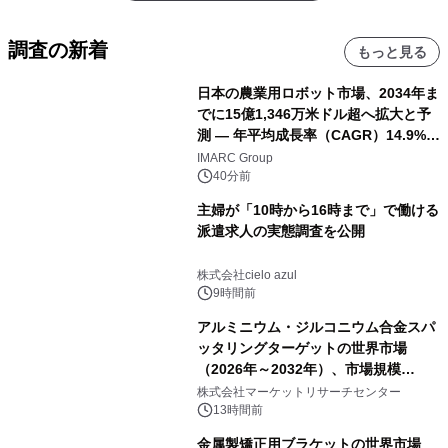
調査の新着
もっと見る
日本の農業用ロボット市場、2034年ま
でに15億1,346万米ドル超へ拡大と予
測 ― 年平均成長率（CAGR）14.9%を
記録
IMARC Group
40分前
主婦が「10時から16時まで」で働ける
派遣求人の実態調査を公開
株式会社cielo azul
9時間前
アルミニウム・ジルコニウム合金スパ
ッタリングターゲットの世界市場
（2026年～2032年）、市場規模
（0.995、0.999、その他）・分析レポ
株式会社マーケットリサーチセンター
ートを発表
13時間前
金属製矯正用ブラケットの世界市場