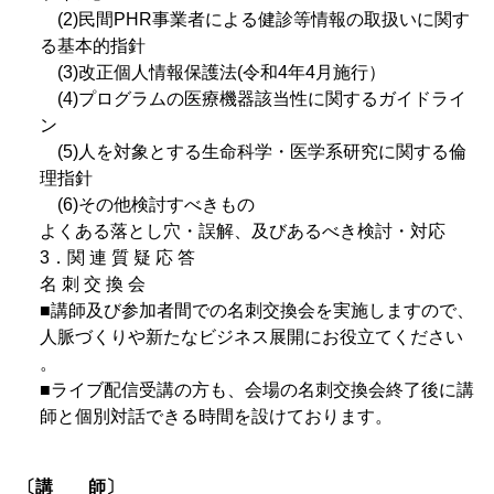
(2)民間PHR事業者による健診等情報の取扱いに関す
る基本的指針
(3)改正個人情報保護法(令和4年4月施行）
(4)プログラムの医療機器該当性に関するガイドライ
ン
(5)人を対象とする生命科学・医学系研究に関する倫
理指針
(6)その他検討すべきもの
よくある落とし穴・誤解、及びあるべき検討・対応
3．関 連 質 疑 応 答
名 刺 交 換 会
■講師及び参加者間での名刺交換会を実施しますので、
人脈づくりや新たなビジネス展開にお役立てください
。
■ライブ配信受講の方も、会場の名刺交換会終了後に講
師と個別対話できる時間を設けております。
〔講 師〕