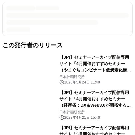
この発行者のリリース
【JPI】セミナーアーカイブ配信専用
サイト「4月開催おすすめセミナー
（やまぐちコンビナート低炭素化構
想、商船三井のLNG・LNG船事業、再
日本計画研究所
エネ発電事業・投資の最前線）」のご
2023年5月24日 11:40
案内
【JPI】セミナーアーカイブ配信専用
サイト「4月開催おすすめセミナー
（経産省：DX＆Web3.0が開拓するス
ポーツ産業、関西電力の電力ビジネス
日本計画研究所
展望、日本の宇宙ビジネス展望）」の
2023年4月21日 15:40
ご案内
【JPI】セミナーアーカイブ配信専用
サイト「3月開催おすすめセミナー