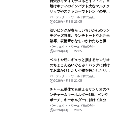
日焼けキティでデコるとイマドキ。日
焼けキティのインパクト大なマルチク
リップやステッカーでトレンドの平成
レトロ感ばっちりです。
パーフェクト・ワールド株式会社
2026年4月3日 23:05
淡いピンクが春らしいちいかわのラン
チグッズ特集。ランチトートやお弁当
箱等、表情豊かなちいかわたちと優し
いピンク色に心和む
パーフェクト・ワールド株式会社
2026年4月3日 22:05
ベルトや紐にギュッと掴まるサンリオ
のちょこんぬいぐるみ！バッグに付け
てお出かけしたり小物を持たせたりと
自由に楽しめる！
パーフェクト・ワールド株式会社
2026年4月3日 21:05
チャーム単体でも使えるサンリオのペ
ンチャームキーホルダー5種。ペンや
ポーチ、キーホルダーに付けて自分だ
けのアレンジしよう
パーフェクト・ワールド株式会社
2026年4月3日 20:05