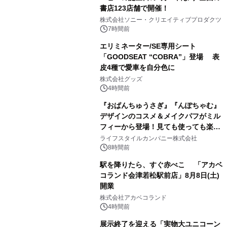
書店123店舗で開催！
1
株式会社ソニー・クリエイティブプロダクツ
7時間前
エリミネーター/SE専用シート
「GOODSEAT “COBRA”」登場 表
皮4種で愛車を自分色に
2
株式会社グッズ
4時間前
『おぱんちゅうさぎ』『んぽちゃむ』
デザインのコスメ＆メイクパフがミル
フィーから登場！見ても使っても楽し
3
い、ポップでキュートなコレクショ
ライフスタイルカンパニー株式会社
ン。
8時間前
駅を降りたら、すぐ赤べこ 「アカベ
コランド会津若松駅前店」8月8日(土)
開業
4
株式会社アカベコランド
4時間前
展示終了を迎える「実物大ユニコーン