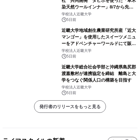
社 共同開発 タヒボを使った「草木
染天然ウールインナー」8/7から先行
販売
学校法人近畿大学
5日前
近畿大学地域創生農業研究所産「近大
マンゴー」を使用したスイーツメニュ
ーをアドベンチャーワールドにて販売
します パークでしか味わえない期間
学校法人近畿大学
限定スイーツを楽しんで♪
5日前
近畿大学総合社会学部と沖縄県島尻郡
渡嘉敷村が連携協定を締結 離島と大
学をつなぐ関係人口の構築を目指す
学校法人近畿大学
5日前
発行者のリリースをもっと見る