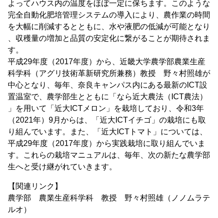
よってハウス内の温度をほぼ一定に保ちます。このような
完全自動化肥培管理システムの導入により、農作業の時間
を大幅に削減するとともに、水や液肥の低減が可能となり
、収穫量の増加と品質の安定化に繋がることが期待されま
す。
平成29年度（2017年度）から、近畿大学農学部農業生産
科学科（アグリ技術革新研究所兼務）教授 野々村照雄が
中心となり、毎年、奈良キャンパス内にある最新のICT設
置温室で、農学部生とともに「なら近大農法（ICT農法）
」を用いて「近大ICTメロン」を栽培しており、令和3年
（2021年）9月からは、「近大ICTイチゴ」の栽培にも取
り組んでいます。また、「近大ICTトマト」については、
平成29年度（2017年度）から実践栽培に取り組んでいま
す。これらの栽培マニュアルは、毎年、次の新たな農学部
生へと受け継がれていきます。
【関連リンク】
農学部 農業生産科学科 教授 野々村照雄（ノノムラテ
ルオ）