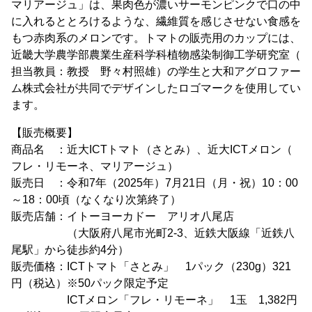
マリアージュ」は、果肉色が濃いサーモンピンクで口の中
に入れるととろけるような、繊維質を感じさせない食感を
もつ赤肉系のメロンです。トマトの販売用のカップには、
近畿大学農学部農業生産科学科植物感染制御工学研究室（
担当教員：教授 野々村照雄）の学生と大和アグロファー
ム株式会社が共同でデザインしたロゴマークを使用してい
ます。
【販売概要】
商品名 ：近大ICTトマト（さとみ）、近大ICTメロン（
フレ・リモーネ、マリアージュ）
販売日 ：令和7年（2025年）7月21日（月・祝）10：00
～18：00頃（なくなり次第終了）
販売店舗：イトーヨーカドー アリオ八尾店
（大阪府八尾市光町2-3、近鉄大阪線「近鉄八
尾駅」から徒歩約4分）
販売価格：ICTトマト「さとみ」 1パック（230g）321
円（税込）※50パック限定予定
ICTメロン「フレ・リモーネ」 1玉 1,382円