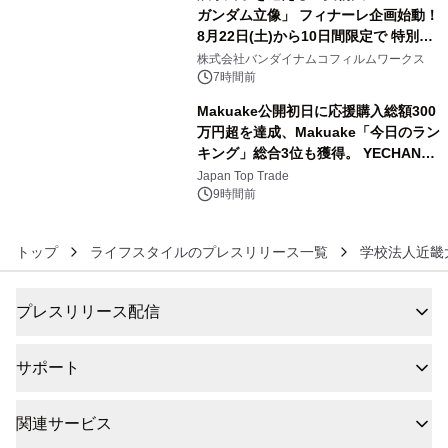
ガンダム立像」 フィナーレ企画始動！
8月22日(土)から10日間限定で 特別映
5
像『UNICORN GUNDAM Statue ―
株式会社バンダイナムコフィルムワークス
BEYOND POSSIBILITY ―』を上映！
7時間前
Makuake公開初日に応援購入総額300
万円超を達成、Makuake「今日のラン
キング」総合3位も獲得。 YECHAN音
6
浴シンギングボウル第2弾の大型サイ
Japan Top Trade
ズ（XL・2XL・3XL）を先行販売中
9時間前
トップ
ライフスタイルのプレスリリース一覧
学校法人近畿
プレスリリース配信
サポート
関連サービス