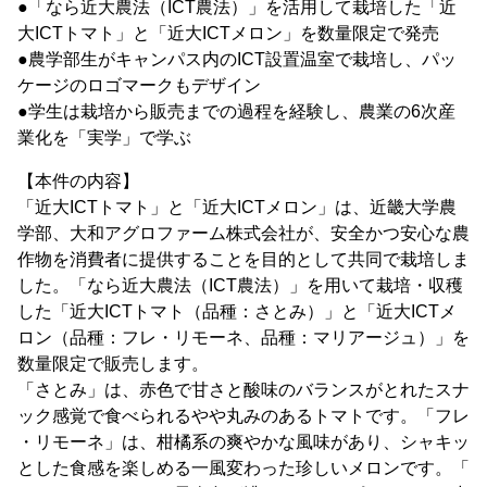
●「なら近大農法（ICT農法）」を活用して栽培した「近
大ICTトマト」と「近大ICTメロン」を数量限定で発売
●農学部生がキャンパス内のICT設置温室で栽培し、パッ
ケージのロゴマークもデザイン
●学生は栽培から販売までの過程を経験し、農業の6次産
業化を「実学」で学ぶ
【本件の内容】
「近大ICTトマト」と「近大ICTメロン」は、近畿大学農
学部、大和アグロファーム株式会社が、安全かつ安心な農
作物を消費者に提供することを目的として共同で栽培しま
した。「なら近大農法（ICT農法）」を用いて栽培・収穫
した「近大ICTトマト（品種：さとみ）」と「近大ICTメ
ロン（品種：フレ・リモーネ、品種：マリアージュ）」を
数量限定で販売します。
「さとみ」は、赤色で甘さと酸味のバランスがとれたスナ
ック感覚で食べられるやや丸みのあるトマトです。「フレ
・リモーネ」は、柑橘系の爽やかな風味があり、シャキッ
とした食感を楽しめる一風変わった珍しいメロンです。「