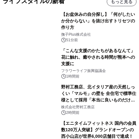
ライフスタイルの新着
もっと見る
【お盆休みの自分探し】「何がしたい
か分からない」を抜け出すトリセツの
作り方
撫子Plus株式会社
51分前
「こんな支援のかたちがあるなんて」
花に触れ、癒やされる時間が熊本への
支援に
フラワーライフ振興協議会
1時間前
野村工務店、北イタリア産の天然しっ
くい「マルモ」の壁を 全住宅で標準仕
様として採用「本当に良いものだけに
こだわる」
株式会社野村工務店
2時間前
【エニタイムフィットネス 国内の会員
数120万人突破】グランドオープンの
西小山店が世界6,000店舗目で達成！