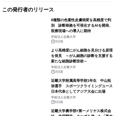
この発行者のリリース
8種類の色素性皮膚病変を高精度で判
別 診断根拠を可視化するAIを開発、
医療現場への導入に期待
学校法人近畿大学
3日前
より高精度にがん細胞を見分ける原理
を発見 ～がん細胞の診断を支援する
新たな細胞診断技術～
学校法人近畿大学
3日前
近畿大学附属高等学校1年生 中山拓
弥選手 スポーツクライミングユース
日本代表としてアジア大会に出場
学校法人近畿大学
5日前
近畿大学農学部×第一メリヤス株式会