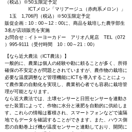
（税込）※50玉限定予定
ICTメロン「マリアージュ（赤肉系メロン）」
1玉 1,706円（税込）※50玉限定予定
販促企画：10：00～12：00に、商品を栽培した農学部生
3名が店頭販売を実施
お問合せ：イトーヨーカドー アリオ八尾店 TEL（072
）995-9111（受付時間 10：00～21：00）
【なら近大農法（ICT農法）】
一般的に、農業は個人の経験や勘に頼ることが多く、所得
確保の不安定さが問題とされていますが、農作物の栽培に
必要な温度調整など管理機能にICTを導入することによっ
て農作業の自動化を実現し、農業初心者でも容易に栽培管
理が可能となります。
なら近大農法では、土壌センサーと日照センサーを連動さ
せた装置によって、作物に水分と液肥を自動的に供給しま
す。これらの情報は蓄積され、スマートフォンなどで遠隔
地でもデータを確認することができます。また、ハウス側
窓の自動巻上げ機が温度センサーと連動しており、開閉に