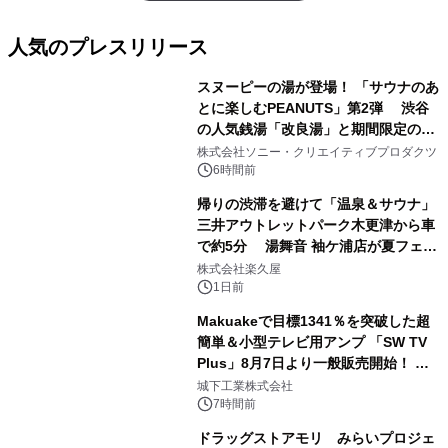
人気のプレスリリース
スヌーピーの湯が登場！ 「サウナのあ
とに楽しむPEANUTS」第2弾 渋谷
の人気銭湯「改良湯」と期間限定のコ
1
ラボレーション サウナイキタイコラ
株式会社ソニー・クリエイティブプロダクツ
ボグッズも発売決定！
6時間前
帰りの渋滞を避けて「温泉＆サウナ」
三井アウトレットパーク木更津から車
で約5分 湯舞音 袖ケ浦店が夏フェア
2
メニューを提供
株式会社楽久屋
1日前
Makuakeで目標1341％を突破した超
簡単＆小型テレビ用アンプ 「SW TV
Plus」8月7日より一般販売開始！ ケ
3
ーブル1本つなぐだけ、テレビの音が
城下工業株式会社
ぐっと豊かに
7時間前
ドラッグストアモリ みらいプロジェ