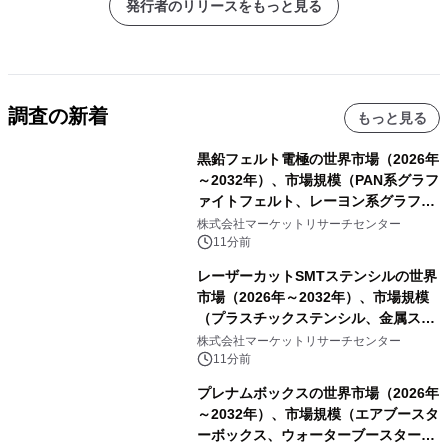
発行者のリリースをもっと見る
調査の新着
もっと見る
黒鉛フェルト電極の世界市場（2026年
～2032年）、市場規模（PAN系グラフ
ァイトフェルト、レーヨン系グラファ
イトフェルト、ピッチ系グラファイト
株式会社マーケットリサーチセンター
フェルト）・分析レポートを発表
11分前
レーザーカットSMTステンシルの世界
市場（2026年～2032年）、市場規模
（プラスチックステンシル、金属ステ
ンシル）・分析レポートを発表
株式会社マーケットリサーチセンター
11分前
プレナムボックスの世界市場（2026年
～2032年）、市場規模（エアブースタ
ーボックス、ウォーターブースターボ