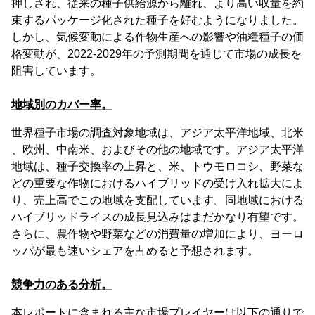
押しされ、従来の種子供給源から離れ、より高い収量を約
束するパッケージ化された種子を好むようになりました。
しかし、気候変動による作物生産への影響や油糧種子の価
格変動が、2022-2029年の予測期間を通じて市場の成長を
阻害しています。
地域別のカバー率。
世界種子市場の調査対象地域は、アジア太平洋地域、北米
、欧州、中南米、およびその他の地域です。アジア太平洋
地域は、種子交換率の上昇と、米、トウモロコシ、野菜な
どの重要な作物におけるハイブリッドの受け入れ拡大によ
り、売上高でこの地域を支配しています。同地域における
ハイブリッドライスの成長見込みはまだかなり有望です。
さらに、農作物や野菜などの消費量の増加により、ヨーロ
ッパが最も速いシェアを占めると予想されます。
競争力のある分析。
本レポートに含まれる主な市場プレイヤーは以下の通りで