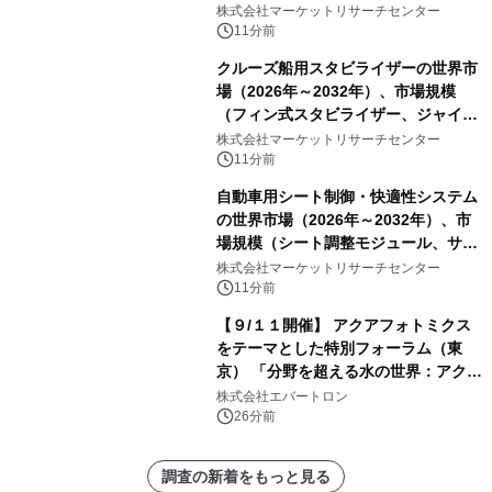
ックス、その他）・分析レポートを発
株式会社マーケットリサーチセンター
表
11分前
クルーズ船用スタビライザーの世界市
場（2026年～2032年）、市場規模
（フィン式スタビライザー、ジャイロ
式スタビライザー）・分析レポートを
株式会社マーケットリサーチセンター
発表
11分前
自動車用シート制御・快適性システム
の世界市場（2026年～2032年）、市
場規模（シート調整モジュール、サー
マルコンフォートモジュール、空気圧
株式会社マーケットリサーチセンター
サポートモジュール、その他）・分析
11分前
レポートを発表
【９/１１開催】 アクアフォトミクス
をテーマとした特別フォーラム（東
京） 「分野を超える水の世界：アクア
フォトミクスが切り拓く新しい科学の
株式会社エバートロン
地平」を開催
26分前
調査の新着をもっと見る