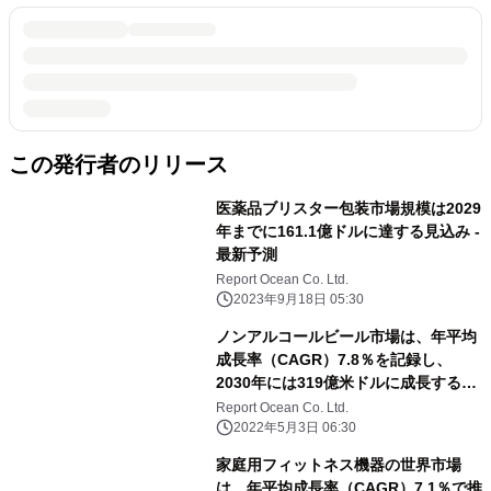
この発行者のリリース
医薬品ブリスター包装市場規模は2029
年までに161.1億ドルに達する見込み -
最新予測
Report Ocean Co. Ltd.
2023年9月18日 05:30
ノンアルコールビール市場は、年平均
成長率（CAGR）7.8％を記録し、
2030年には319億米ドルに成長すると
予測される
Report Ocean Co. Ltd.
2022年5月3日 06:30
家庭用フィットネス機器の世界市場
は、年平均成長率（CAGR）7.1％で推