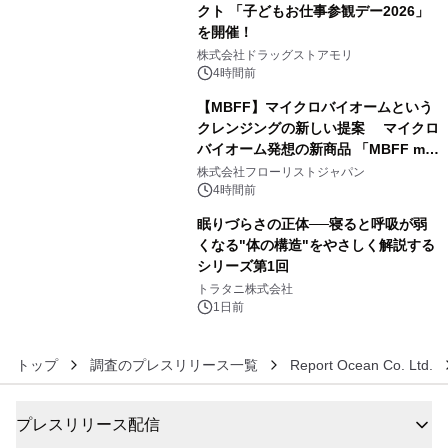
クト 「子どもお仕事参観デー2026」
を開催！
4
株式会社ドラッグストアモリ
4時間前
【MBFF】マイクロバイオームという
クレンジングの新しい提案 マイクロ
バイオーム発想の新商品 「MBFF mb
5
クレンジングPRO」を2026年8月6日
株式会社フローリストジャパン
発売
4時間前
眠りづらさの正体──寝ると呼吸が弱
くなる"体の構造"をやさしく解説する
シリーズ第1回
6
トラタニ株式会社
1日前
トップ
調査のプレスリリース一覧
Report Ocean Co. Ltd.
プレスリリース配信