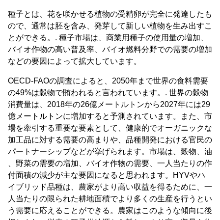
種子とは、花を咲かせる植物の受精卵が完全に発達したも
ので、通常は胚を含み、発芽して新しい植物を生み出すこ
とができる。. 種子市場は、商業用種子の使用量の増加、
バイオ作物の高い普及率、バイオ燃料分野での需要の増加
などの要因によって拡大しています。
OECD-FAOの調査によると、2050年まで世界の食料需要
の49%は穀物で賄われると言われています。. 世界の穀物
消費量は、2018年の26億メートルトンから2027年には29
億メートルトンに増加すると予測されています。また、市
場を牽引する重要な要素として、健康的でオーガニックな
加工品に対する需要の高まりや、品種開発における官民の
パートナーシップなどが挙げられます。市場は、穀物、油
、野菜の需要の増加、バイオ作物の需要、一人当たりの作
付面積の減少が主な要因になると思われます。HYVやハ
イブリッド品種は、農家がより高い収益を得るために、一
人当たりの限られた耕地面積でより多くの生産を行うとい
う需要に応えることができる。農家はこのような傾向に後