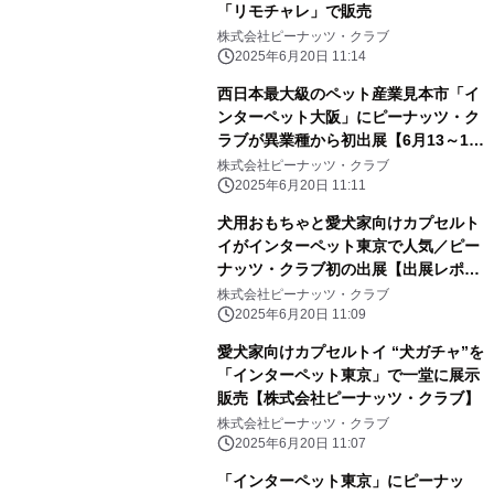
「リモチャレ」で販売
株式会社ピーナッツ・クラブ
2025年6月20日 11:14
西日本最大級のペット産業見本市「イ
ンターペット大阪」にピーナッツ・ク
ラブが異業種から初出展【6月13～15
日】
株式会社ピーナッツ・クラブ
2025年6月20日 11:11
犬用おもちゃと愛犬家向けカプセルト
イがインターペット東京で人気／ピー
ナッツ・クラブ初の出展【出展レポー
ト】
株式会社ピーナッツ・クラブ
2025年6月20日 11:09
愛犬家向けカプセルトイ “犬ガチャ”を
「インターペット東京」で一堂に展示
販売【株式会社ピーナッツ・クラブ】
株式会社ピーナッツ・クラブ
2025年6月20日 11:07
「インターペット東京」にピーナッ