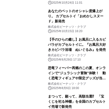
2025年10月24日 11:01
あなたのペットのオシャレ度爆上が
り。 カプセルトイ「おめかしスヌー
ド」新発売
株式会社ピーナッツ・クラブ
2025年10月15日 16:20
【手のひらの癒し】お風呂に入るカピ
バラがカプセルトイに。『お風呂大好
きカピバラ浴場 ぬいぐるみ』を発売
株式会社ピーナッツ・クラブ
2025年9月29日 17:10
恐竜フィーバー再燃のこの夏、オンラ
インで“ジュラシック冒険”体験！ 動
く恐竜フィギュアや限定グッズが当た
る「ジュラシック王国トレジャーく
株式会社ピーナッツ・クラブ
じ」、リモチャレで販売開始
2025年8月6日 18:00
まつって、願って、高額当選⁉ 「宝
くじを祀る神棚」を全国のカプセルト
イ売場で新発売