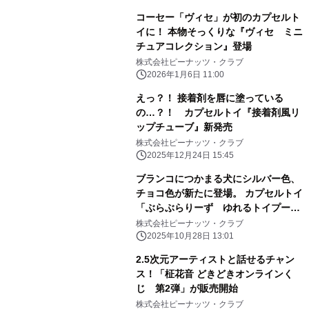
コーセー「ヴィセ」が初のカプセルト
イに！ 本物そっくりな『ヴィセ ミニ
チュアコレクション』登場
株式会社ピーナッツ・クラブ
2026年1月6日 11:00
えっ？！ 接着剤を唇に塗っている
の…？！ カプセルトイ『接着剤風リ
ップチューブ』新発売
株式会社ピーナッツ・クラブ
2025年12月24日 15:45
ブランコにつかまる犬にシルバー色、
チョコ色が新たに登場。 カプセルトイ
「ぶらぶらりーず ゆれるトイプーた
ち」新発売
株式会社ピーナッツ・クラブ
2025年10月28日 13:01
2.5次元アーティストと話せるチャン
ス！「柾花音 どきどきオンラインく
じ 第2弾」が販売開始
株式会社ピーナッツ・クラブ