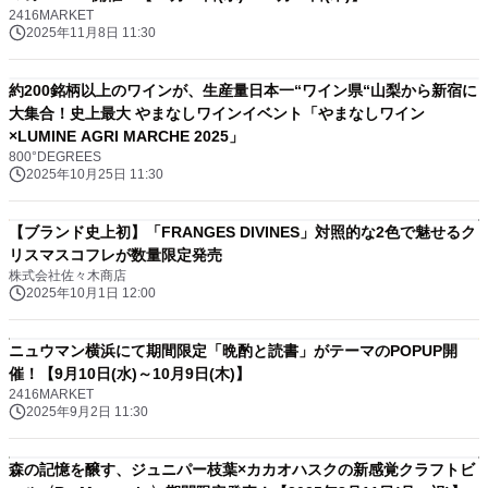
2416MARKET
2025年11月8日 11:30
約200銘柄以上のワインが、生産量日本一“ワイン県“山梨から新宿に
大集合！史上最大 やまなしワインイベント「やまなしワイン
×LUMINE AGRI MARCHE 2025」
800°DEGREES
2025年10月25日 11:30
【ブランド史上初】「FRANGES DIVINES」対照的な2色で魅せるク
リスマスコフレが数量限定発売
株式会社佐々木商店
2025年10月1日 12:00
ニュウマン横浜にて期間限定「晩酌と読書」がテーマのPOPUP開
催！【9月10日(水)～10月9日(木)】
2416MARKET
2025年9月2日 11:30
森の記憶を醸す、ジュニパー枝葉×カカオハスクの新感覚クラフトビ